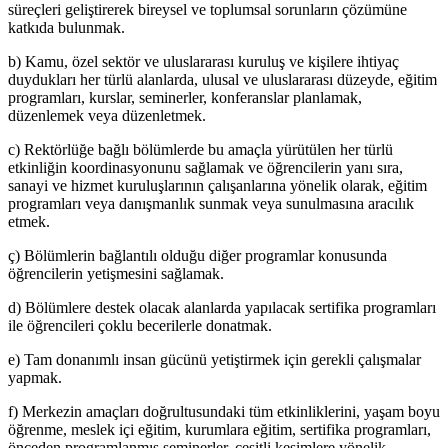
süreçleri geliştirerek bireysel ve toplumsal sorunların çözümüne
katkıda bulunmak.
b) Kamu, özel sektör ve uluslararası kuruluş ve kişilere ihtiyaç
duydukları her türlü alanlarda, ulusal ve uluslararası düzeyde, eğitim
programları, kurslar, seminerler, konferanslar planlamak,
düzenlemek veya düzenletmek.
c) Rektörlüğe bağlı bölümlerde bu amaçla yürütülen her türlü
etkinliğin koordinasyonunu sağlamak ve öğrencilerin yanı sıra,
sanayi ve hizmet kuruluşlarının çalışanlarına yönelik olarak, eğitim
programları veya danışmanlık sunmak veya sunulmasına aracılık
etmek.
ç) Bölümlerin bağlantılı olduğu diğer programlar konusunda
öğrencilerin yetişmesini sağlamak.
d) Bölümlere destek olacak alanlarda yapılacak sertifika programları
ile öğrencileri çoklu becerilerle donatmak.
e) Tam donanımlı insan gücünü yetiştirmek için gerekli çalışmalar
yapmak.
f) Merkezin amaçları doğrultusundaki tüm etkinliklerini, yaşam boyu
öğrenme, meslek içi eğitim, kurumlara eğitim, sertifika programları,
önceden programlanmış seminerler, çeşitli kesimlere yönelik