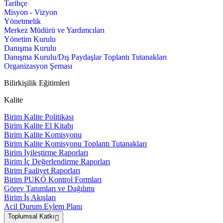
Tarihçe
Misyon - Vizyon
Yönetmelik
Merkez Müdürü ve Yardımcıları
Yönetim Kurulu
Danışma Kurulu
Danışma Kurulu/Dış Paydaşlar Toplantı Tutanakları
Organizasyon Şeması
Bilirkişilik Eğitimleri
Kalite
Birim Kalite Politikası
Birim Kalite El Kitabı
Birim Kalite Komisyonu
Birim Kalite Komisyonu Toplantı Tutanakları
Birim İyileştirme Raporları
Birim İç Değerlendirme Raporları
Birim Faaliyet Raporları
Birim PUKÖ Kontrol Formları
Görev Tanımları ve Dağılımı
Birim İş Akışları
Acil Durum Eylem Planı
Toplumsal Katkı