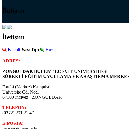
İletişim
İletişim
Küçült
Yazı Tipi
Büyüt
ADRES:
ZONGULDAK BÜLENT ECEVİT ÜNİVERSİTESİ
SÜREKLİ EĞİTİM UYGULAMA VE ARAŞTIRMA MERKE
Farabi (Merkez) Kampüsü
Üniversite Cd. No:1
67100 İncivez -
ZONGULDAK
TELEFON:
(0372) 291 21 47
E-POSTA:
beusem@beun.edu.tr