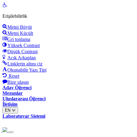
Open
toolbar
Erişilebilirlik
Metni Büyüt
Metni Küçült
Gri tonlama
Yüksek Contrast
Düşük Contrast
Açık Arkaplan
Linklerin altını çiz
Okunabilir Yazı Tipi
Reset
Bize ulaşın
Aday Öğrenci
Mezunlar
Uluslararası Öğrenci
İletişim
EN
Laboratuvar Sistemi