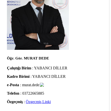
Öğr. Gör. MURAT DEDE
Çalıştığı Birim
: YABANCI DİLLER
Kadro Birimi
: YABANCI DİLLER
e-Posta
: murat.dede
Telefon
: 03722665885
Özgeçmiş
:
Özgeçmiş Linki