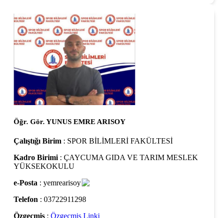
Öğr. Gör. YUNUS EMRE ARISOY
Çalıştığı Birim
: SPOR BİLİMLERİ FAKÜLTESİ
Kadro Birimi
: ÇAYCUMA GIDA VE TARIM MESLEK
YÜKSEKOKULU
e-Posta
: yemrearisoy
Telefon
: 03722911298
Özgeçmiş
:
Özgeçmiş Linki